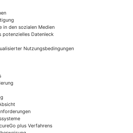
nen
tigung
e in den sozialen Medien
 potenzielles Datenleck
tualisierter Nutzungsbedingungen
s
ierung
ng
Absicht
 Anforderungen
gssysteme
ecureGo plus Verfahrens
-Überweisung